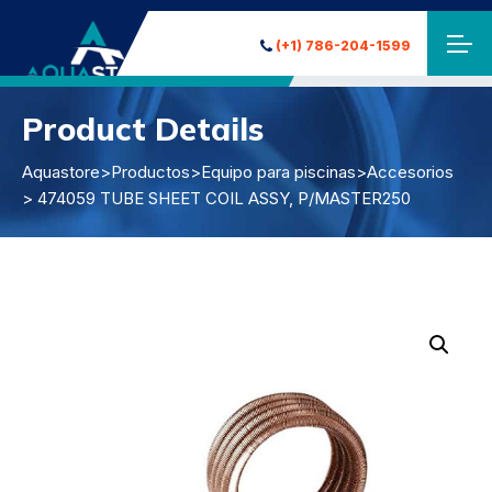
(+1) 786-204-1599
Product Details
Aquastore
>
Productos
>
Equipo para piscinas
>
Accesorios
> 474059 TUBE SHEET COIL ASSY, P/MASTER250