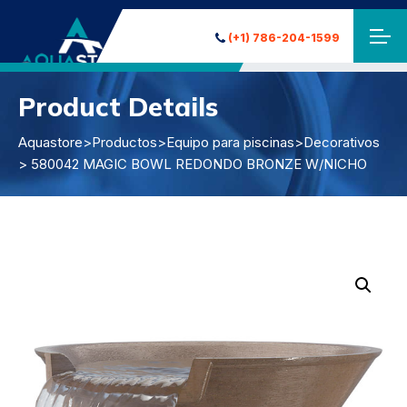
(+1) 786-204-1599
Product Details
Aquastore
>
Productos
>
Equipo para piscinas
>
Decorativos
> 580042 MAGIC BOWL REDONDO BRONZE W/NICHO