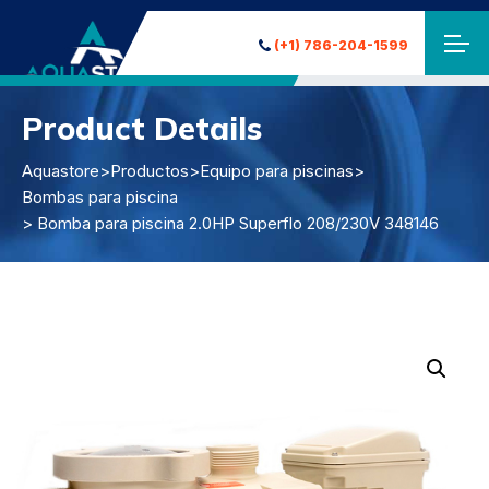
(+1) 786-204-1599
Product Details
Aquastore
>
Productos
>
Equipo para piscinas
>
Bombas para piscina
> Bomba para piscina 2.0HP Superflo 208/230V 348146