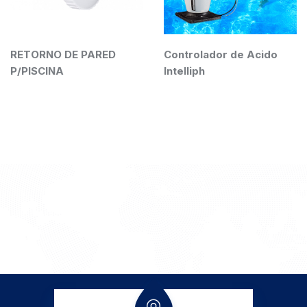
E PARED
Controlador de Acido
R173214 E
Intelliph
P/PREDATO