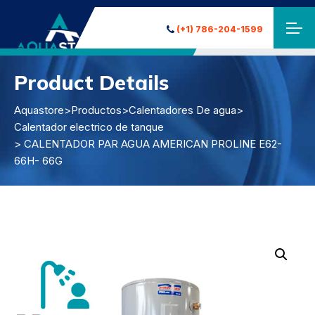
(+1) 786-204-1599
Product Details
Aquastore
>
Productos
>
Calentadores De agua
>
Calentador electrico de tanque
> CALENTADOR PAR AGUA AMERICAN PROLINE E62-
66H- 66G