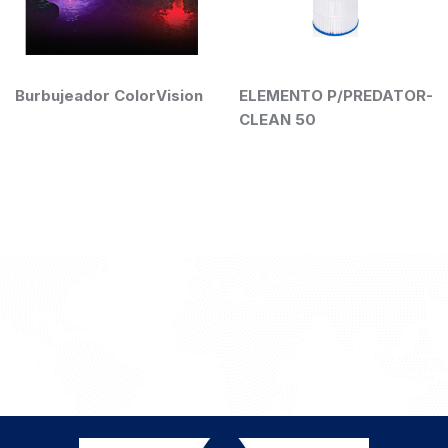
ador ColorVision
ELEMENTO P/PREDATOR-
REJILL
CLEAN 50
PISCIN
UNI(42