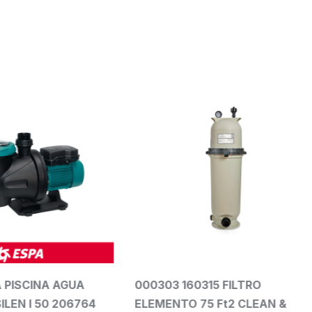
 160315 FILTRO
Cascada MagicFalls
TO 75 Ft2 CLEAN &