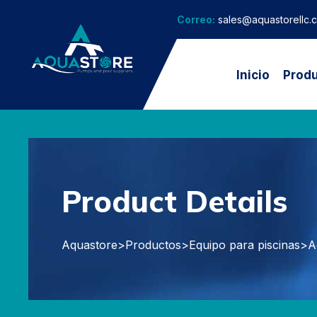
Correo:
sales@aquastorellc.
Inicio
Prod
Product Details
Aquastore
>
Productos
>
Equipo para piscinas
>
A