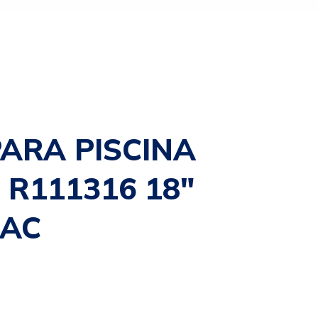
PARA PISCINA
 R111316 18″
BAC