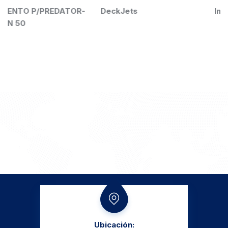
OR-
DeckJets
IntelliTouch
Ubicación: