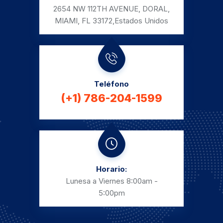
2654 NW 112TH AVENUE, DORAL,
MIAMI, FL 33172,
Estados Unidos
Teléfono
(+1) 786-204-1599
Horario:
Lunesa a Viernes
8:00am -
5:00pm