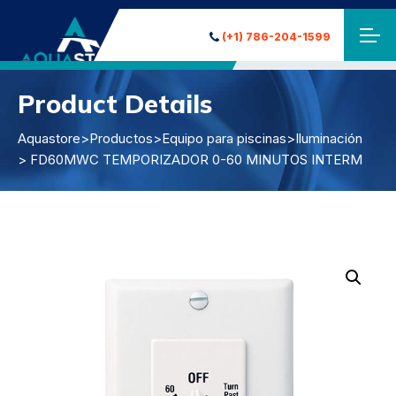
(+1) 786-204-1599
Product Details
Aquastore
>
Productos
>
Equipo para piscinas
>
Iluminación
> FD60MWC TEMPORIZADOR 0-60 MINUTOS INTERM