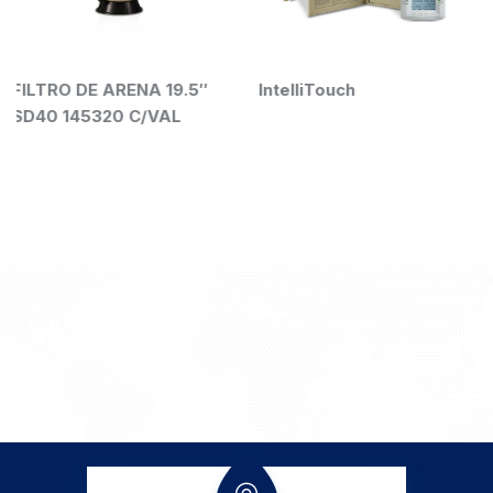
ENA 19.5″
IntelliTouch
CEPILLO PARA
 C/VAL
QUITA ALGAS
R111646