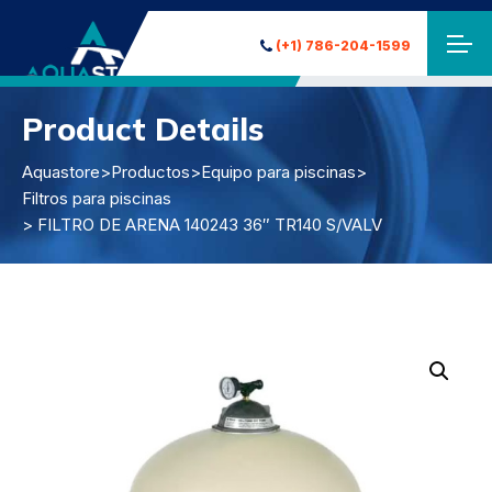
(+1) 786-204-1599
Product Details
Aquastore
>
Productos
>
Equipo para piscinas
>
Filtros para piscinas
> FILTRO DE ARENA 140243 36″ TR140 S/VALV