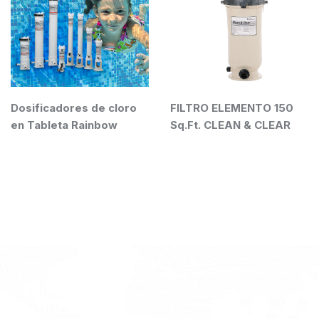
dores de cloro
FILTRO ELEMENTO 150
Bomba pa
ta Rainbow
Sq.Ft. CLEAN & CLEAR
3/4HP Op
34008