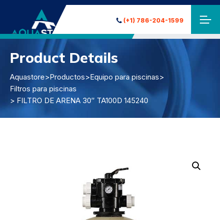
(+1) 786-204-1599
Product Details
Aquastore
>
Productos
>
Equipo para piscinas
>
Filtros para piscinas
> FILTRO DE ARENA 30″ TA100D 145240