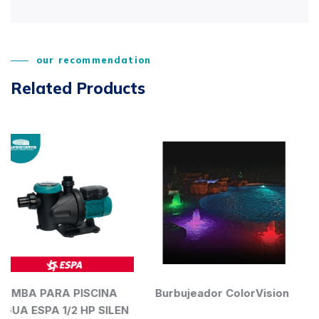
our recommendation
Related Products
CINA
Burbujeador ColorVision
Bomba para pisci
 SILEN
3/4HP Superflo 1