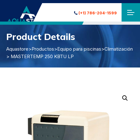
(+1) 786-204-1599
Product Details
Aquastore
>
Productos
>
Equipo para piscinas
>
Climatización
> MASTERTEMP 250 KBTU LP