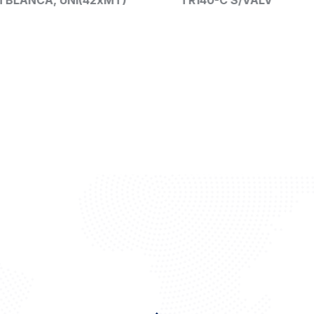
LANCA, UNI(42xMT)
TR140-C S/VALV