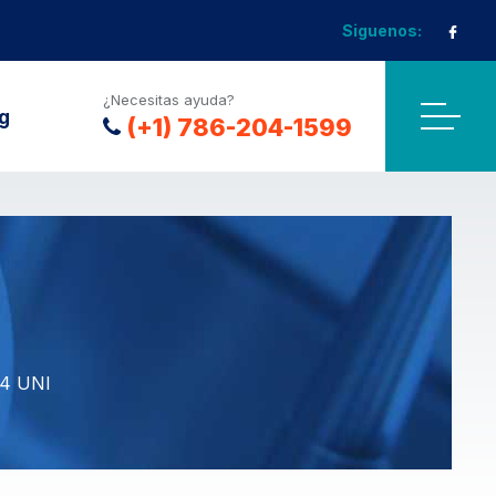
Siguenos:
¿Necesitas ayuda?
g
(+1) 786-204-1599
4 UNI