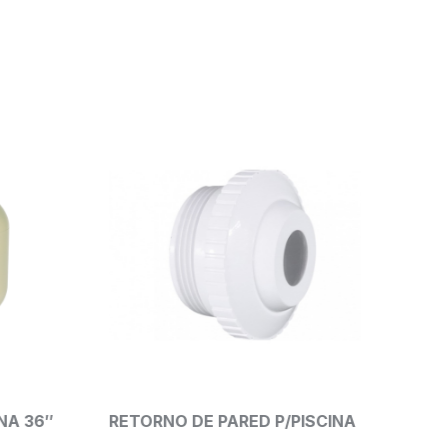
 36″
RETORNO DE PARED P/PISCINA
SunTo