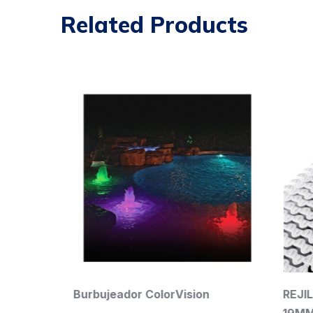
Related Products
liph
Burbujeador ColorVision
REJILL