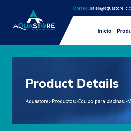
Correo:
sales@aquastorellc.
Inicio
Prod
Product Details
Aquastore
>
Productos
>
Equipo para piscinas
>
M