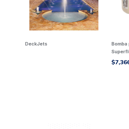
Bomba para piscina 3/4HP
Control
Superflo 115/230V 348022
$
7,366.00