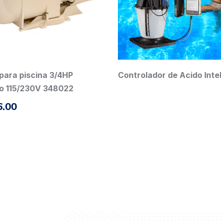
ador de Acido Intelliph
SolarTouch