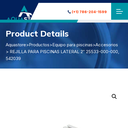
(+1) 786-204-1599
Product Details
Aquastore
>
Productos
>
Equipo para piscinas
>
Accesorios
> REJILLA PARA PISCINAS LATERAL 2″ 25533-000-000,
542039