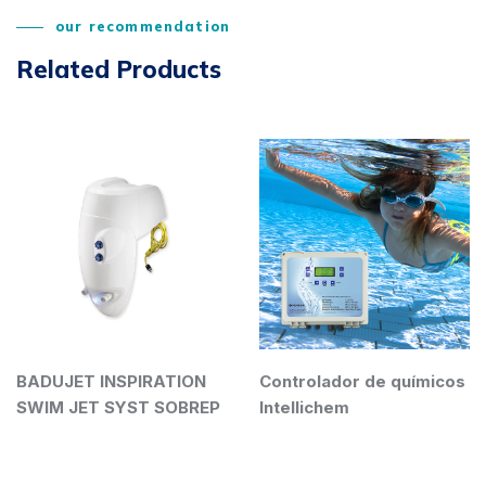
our recommendation
Related Products
T INSPIRATION
Controlador de químicos
Lamina
ET SYST SOBREP
Intellichem