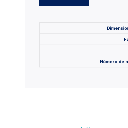
Dimensio
F
Número de m