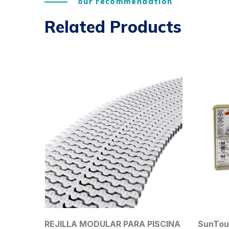
our recommendation
Related Products
A PISCINA
SunTouch
000