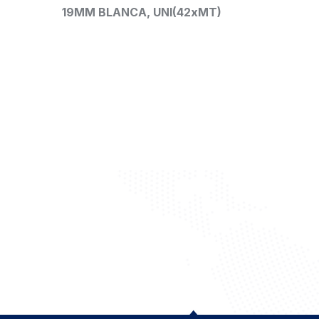
xMT)
TR1