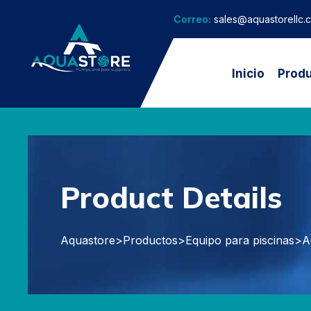
Correo:
sales@aquastorellc.
Inicio
Prod
Product Details
Aquastore
>
Productos
>
Equipo para piscinas
>
A