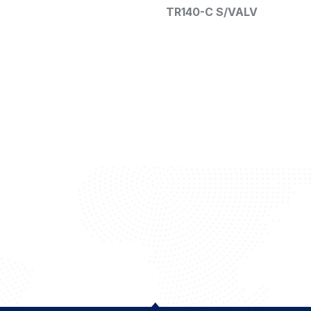
40-C S/VALV
50