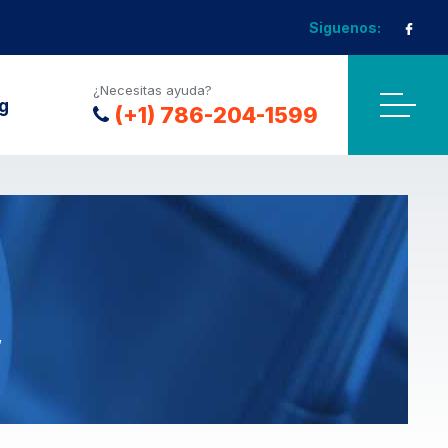
Siguenos:
¿Necesitas ayuda?
g
(+1) 786-204-1599
″