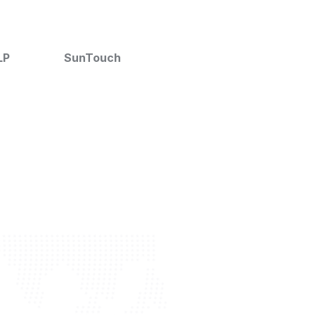
BADUJET INSPIRATION SWI
JET SYST SOBREP