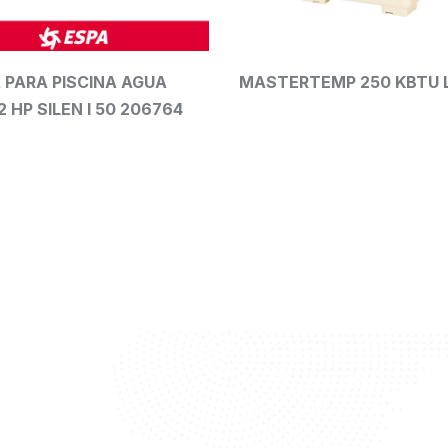
MASTERTEMP 250 KBTU LP
SunTouch
64