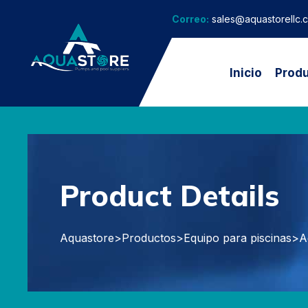
Correo:
sales@aquastorellc.
Inicio
Prod
Product Details
Aquastore
>
Productos
>
Equipo para piscinas
>
A