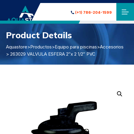
(+1) 786-204-1599
Product Details
Aquastore
>
Productos
>
Equipo para piscinas
>
Accesorios
> 263029 VALVULA ESFERA 2″x 2 1/2″ PVC