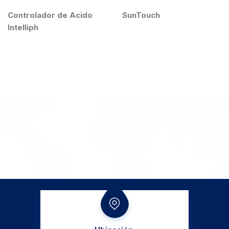
dor de Acido
SunTouch
FILTRO 
Sq.Ft. C