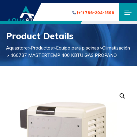
(+1) 786-204-1599
Product Details
Aquastore
>
Productos
>
Equipo para piscinas
>
Climatización
> 460737 MASTERTEMP 400 KBTU GAS PROPANO