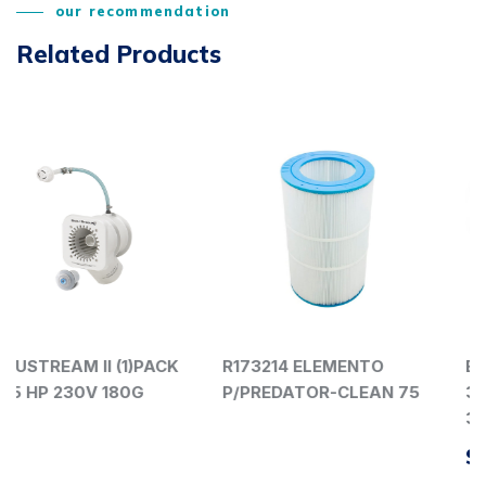
our recommendation
Related Products
ACK
R173214 ELEMENTO
Bomba para piscina
P/PREDATOR-CLEAN 75
3/4HP Superflo 115/
348022
$
7,366.00