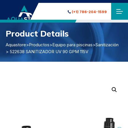
(+1) 786-204-1599
Product Details
Aquastore
>
Productos
>
Equipo para piscinas
>
Sanitización
> 522638 SANITIZADOR UV 90 GPM 115V