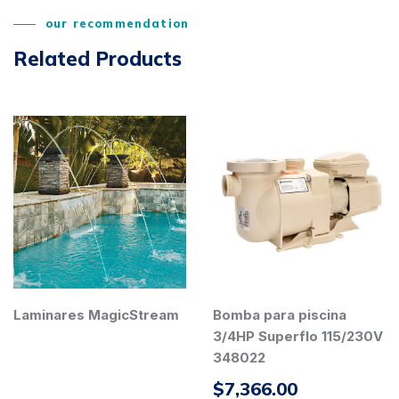
our recommendation
Related Products
gicStream
Bomba para piscina
IntelliTouch
3/4HP Superflo 115/230V
348022
$
7,366.00