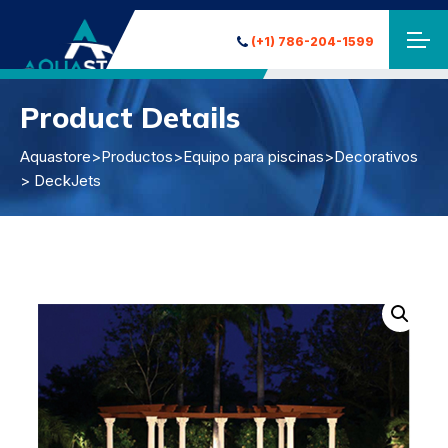
(+1) 786-204-1599
Product Details
Aquastore
>
Productos
>
Equipo para piscinas
>
Decorativos
> DeckJets