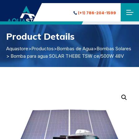
(+1) 786-204-1599
Product Details
Aquastore
>
Productos
>
Bombas de Agua
>
Bombas Solares
> Bomba para agua SOLAR THEBE TSW ce/500W 48V