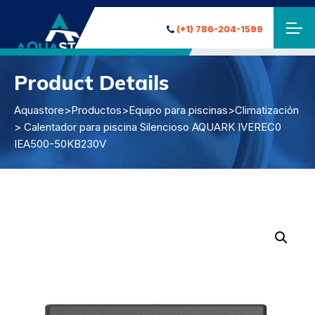
(+1) 786-204-1599
Product Details
Aquastore
>
Productos
>
Equipo para piscinas
>
Climatización
> Calentador para piscina Silencioso AQUARK IVEREC0
IEA500-50KB230V