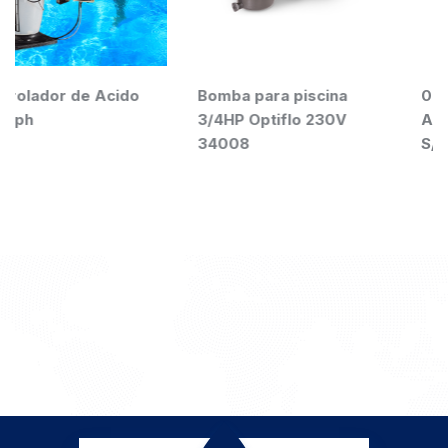
ido
Bomba para piscina
000209 FILTRO DE
3/4HP Optiflo 230V
ARENA 36″ TR140-
34008
S/VALV