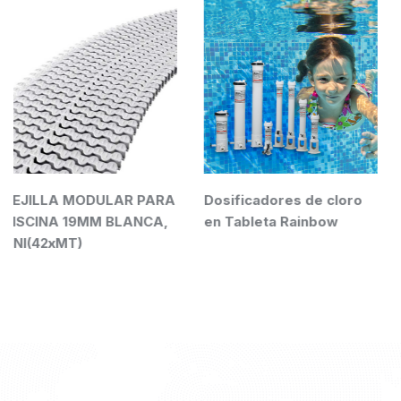
ULAR PARA
Dosificadores de cloro
IntelliTouch
M BLANCA,
en Tableta Rainbow