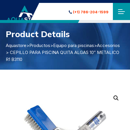
(+1) 786-204-1599
Product Details
Aquastore
>
Productos
>
Equipo para piscinas
>
Accesorios
> CEPILLO PARA PISCINA QUITA ALGAS 10″ METALICO
R1 B3110