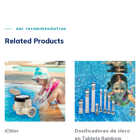
our recommendation
Related Products
Dosificadores de cloro
RETORNO 
en Tableta Rainbow
P/PISCINA