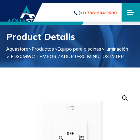
(+1) 786-204-1599
Product Details
Aquastore
>
Productos
>
Equipo para piscinas
>
Iluminación
> FD30MWC TEMPORIZADOR 0-30 MINUTOS INTER