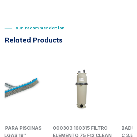
our recommendation
Related Products
CINAS
000303 160315 FILTRO
BADUSTREAM II (1
ELEMENTO 75 Ft2 CLEAN
C 3.5 HP 230V 18