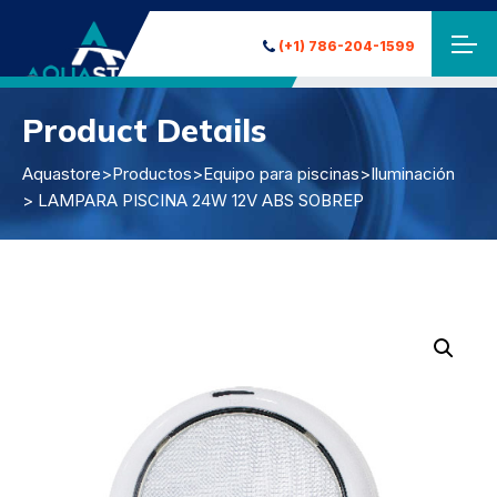
(+1) 786-204-1599
Product Details
Aquastore
>
Productos
>
Equipo para piscinas
>
Iluminación
> LAMPARA PISCINA 24W 12V ABS SOBREP