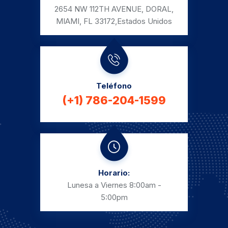
2654 NW 112TH AVENUE, DORAL,
MIAMI, FL 33172,
Estados Unidos
Teléfono
(+1) 786-204-1599
Horario:
Lunesa a Viernes
8:00am -
5:00pm