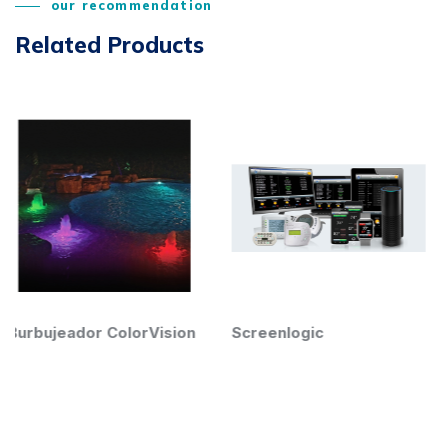
our recommendation
Related Products
rVision
Screenlogic
Controlador de q
Intellichem