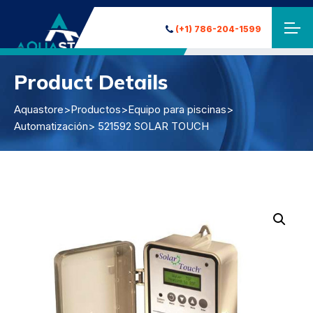
(+1) 786-204-1599
Product Details
Aquastore
>
Productos
>
Equipo para piscinas
>
Automatización
> 521592 SOLAR TOUCH