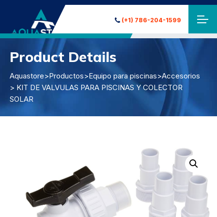
(+1) 786-204-1599
Product Details
Aquastore
>
Productos
>
Equipo para piscinas
>
Accesorios
> KIT DE VALVULAS PARA PISCINAS Y COLECTOR
SOLAR