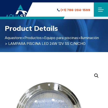
(+1) 786-204-1599
Product Details
Aquastore
>
Productos
>
Equipo para piscinas
>
Iluminación
> LAMPARA PISCINA LED 24W 12V SS C/NICHO