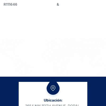
R111646
&
Ubicación:
2654 NW 112TH AVENUE, DORAL,