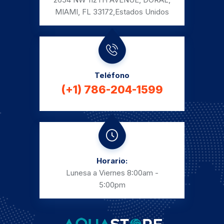
MIAMI, FL 33172,
Estados Unidos
Teléfono
(+1) 786-204-1599
Horario:
Lunesa a Viernes
8:00am -
5:00pm