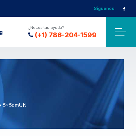
Siguenos:
¿Necesitas ayuda?
g
(+1) 786-204-1599
A 5x5cmUN