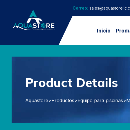
Correo:
sales@aquastorellc.
Inicio
Prod
Product Details
Aquastore
>
Productos
>
Equipo para piscinas
>
M