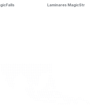
Laminares MagicStream
SolarT