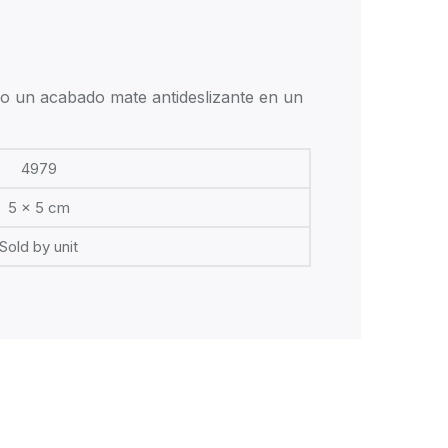
ndo un acabado mate antideslizante en un
4979
5 x 5 cm
Sold by unit