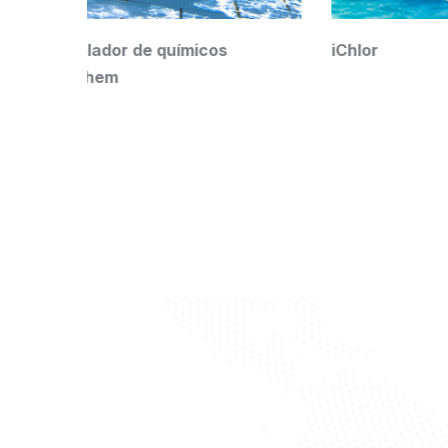
iChlor
000303
ELEMEN