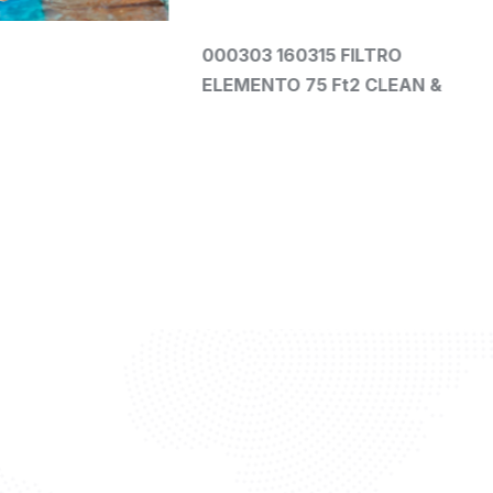
 160315 FILTRO
R173214 ELEMENTO P/PR
TO 75 Ft2 CLEAN &
CLEAN 75