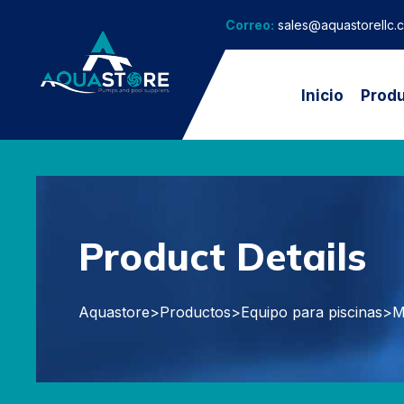
Correo:
sales@aquastorellc.
Inicio
Prod
Product Details
Aquastore
>
Productos
>
Equipo para piscinas
>
M