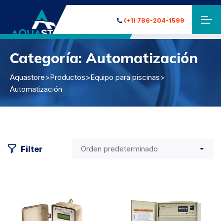
(+1) 786-204-1599
Categoría:
Automatización
Aquastore
>
Productos
>
Equipo para piscinas
>
Automatización
Filter